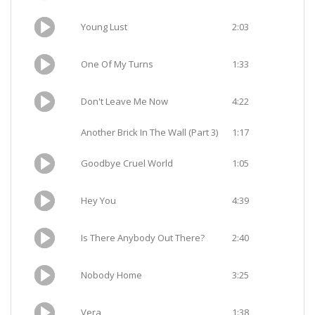
Young Lust
2:03
One Of My Turns
1:33
Don't Leave Me Now
4:22
Another Brick In The Wall (Part 3)
1:17
Goodbye Cruel World
1:05
Hey You
4:39
Is There Anybody Out There?
2:40
Nobody Home
3:25
Vera
1:38