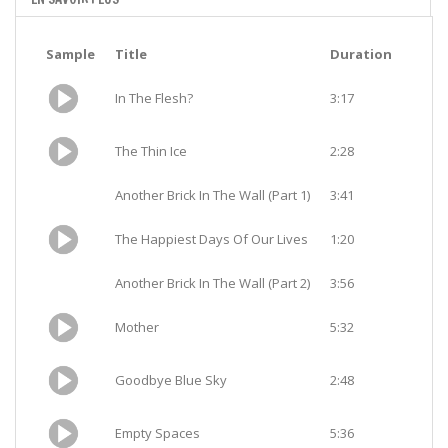
Sample
Title
Duration
In The Flesh?
3:17
The Thin Ice
2:28
Another Brick In The Wall (Part 1)
3:41
The Happiest Days Of Our Lives
1:20
Another Brick In The Wall (Part 2)
3:56
Mother
5:32
Goodbye Blue Sky
2:48
Empty Spaces
5:36