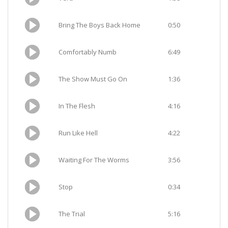
Bring The Boys Back Home
0:50
Comfortably Numb
6:49
The Show Must Go On
1:36
In The Flesh
4:16
Run Like Hell
4:22
Waiting For The Worms
3:56
Stop
0:34
The Trial
5:16