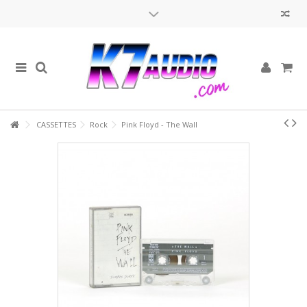
Cassettes Audios neuves et d'occasion
Avis aux nostalgiques de la cassette audio, votre support musical
préféré est de retour !
Retrouvez les artistes qui ont fait la gloire des années 70, 80 et 90
dans notre sélection de K7, mise à jour régulièrement.
Walkmans, boombox et radio-k7
CASSETTES
Rock
Pink Floyd - The Wall
Prochainement, retrouvez également vos lecteurs K7 vintage !