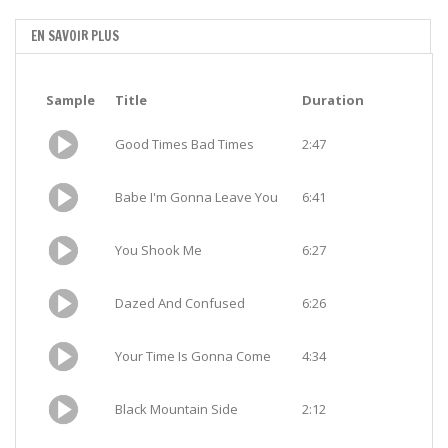
EN SAVOIR PLUS
Sample
Title
Duration
Good Times Bad Times
2:47
Babe I'm Gonna Leave You
6:41
You Shook Me
6:27
Dazed And Confused
6:26
Your Time Is Gonna Come
4:34
Black Mountain Side
2:12