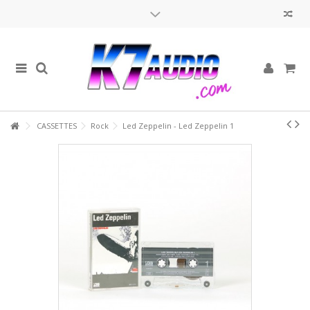
Cassettes Audios neuves et d'occasion
Avis aux nostalgiques de la cassette audio, votre support musical
préféré est de retour !
Retrouvez les artistes qui ont fait la gloire des années 70, 80 et 90
dans notre sélection de K7, mise à jour régulièrement.
Walkmans, boombox et radio-k7
CASSETTES
Rock
Led Zeppelin - Led Zeppelin 1
Prochainement, retrouvez également vos lecteurs K7 vintage !