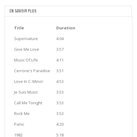
EN SAVOIR PLUS
Title
Duration
Supernature
4:04
Give Me Love
3:57
Music Of Life
4:11
Cerrone's Paradise
3:51
Love In C. Minor
4:53
Je Suis Music
3:53
Call Me Tonight
3:53
Rock Me
3:53
Panic
4:20
1982
5:18