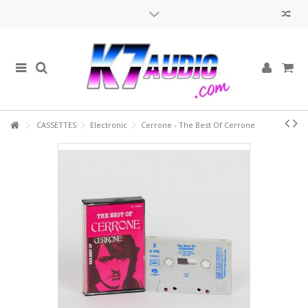
Cassettes Audios neuves et d'occasion
Avis aux nostalgiques de la cassette audio, votre support musical
préféré est de retour !
Retrouvez les artistes qui ont fait la gloire des années 70, 80 et 90
dans notre sélection de K7, mise à jour régulièrement.
Walkmans, boombox et radio-k7
CASSETTES
Electronic
Cerrone - The Best Of Cerrone
Prochainement, retrouvez également vos lecteurs K7 vintage !