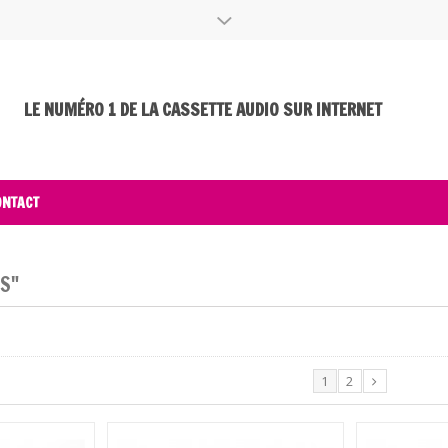
Walkmans, boombox et r
 préféré est de retour !
Prochainement, retrouvez égalemen
90 dans notre sélection de K7, mise à
LE NUMÉRO 1 DE LA CASSETTE AUDIO SUR INTERNET
ONTACT
S"
1
2