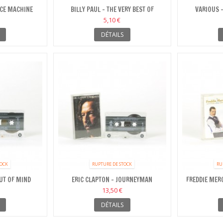
CE MACHINE
BILLY PAUL - THE VERY BEST OF
VARIOUS -
5,10 €
DÉTAILS
TOCK
RUPTURE DE STOCK
RU
OUT OF MIND
ERIC CLAPTON - JOURNEYMAN
FREDDIE MER
QUEEN 
13,50 €
DÉTAILS