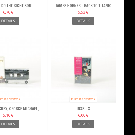
 DO THE RIGHT SOUL
JAMES HORNER - BACK TO TITANIC
(MUSIC FROM THE MOTION...
6,70 €
5,52 €
DÉTAILS
DÉTAILS
PTURE DE STOCK
RUPTURE DE STOCK
CURY, GEORGE MICHAEL,
INXS - X
- THE FREDDIE...
5,10 €
6,00 €
DÉTAILS
DÉTAILS