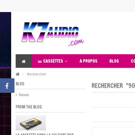
Cassettes Audios neuves et d'occasion
Avis aux nostalgiques de la cassette audio, votre support musical
Retrouvez les artistes qui ont fait la gloire des années 70, 80 et 
jour régulièrement.
CASSETTES
A PROPOS
BLOG
C
Rechercher
BLOG
RECHERCHER
"90
News
FROM THE BLOG