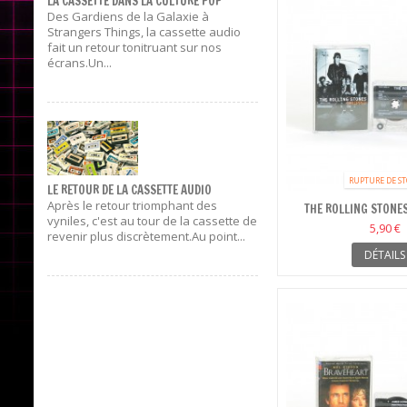
LA CASSETTE DANS LA CULTURE POP
Des Gardiens de la Galaxie à
Strangers Things, la cassette audio
fait un retour tonitruant sur nos
écrans.Un...
RUPTURE DE S
LE RETOUR DE LA CASSETTE AUDIO
Après le retour triomphant des
THE ROLLING STONES
vyniles, c'est au tour de la cassette de
5,90 €
revenir plus discrètement.Au point...
DÉTAILS