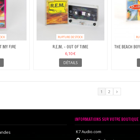
TOCK
RUPTURE DE STOCK
RU
T MY FIRE
R.E.M. - OUT OF TIME
THE BEACH BOY
6,10 €
DÉTAILS
1
2
INFORMATIONS SUR VOTRE BOUTIQUE
K7 Audio.com
andes