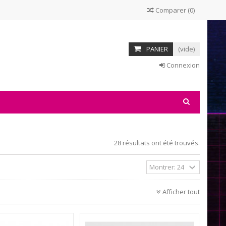
adio-k7
Comparer
(
0
)
t vos lecteurs K7 vintage !
PANIER
(vide)
Connexion
28 résultats ont été trouvés.
Afficher tout