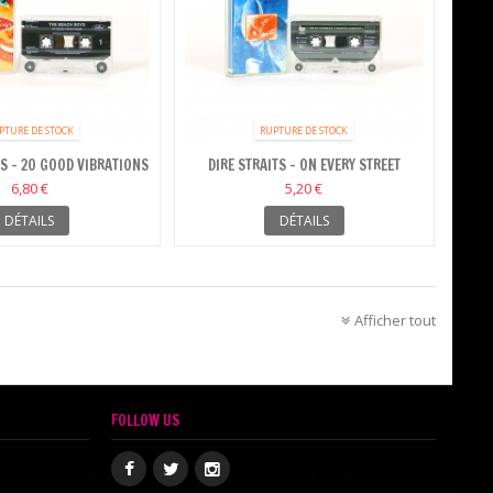
PTURE DE STOCK
RUPTURE DE STOCK
S - 20 GOOD VIBRATIONS
DIRE STRAITS - ON EVERY STREET
- VOL1
6,80 €
5,20 €
DÉTAILS
DÉTAILS
Afficher tout
FOLLOW US