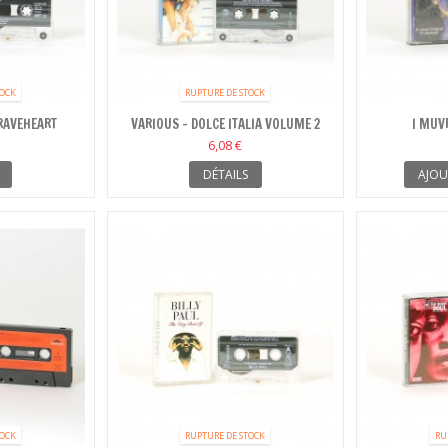
TOCK
RUPTURE DE STOCK
RAVEHEART
VARIOUS - DOLCE ITALIA VOLUME 2
I MUVR
PICTURE...
6,08 €
DÉTAILS
AJOU
TOCK
RUPTURE DE STOCK
RU